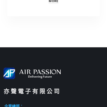
MORE
亦 聲 電 子 有 限 公 司
企業總部：