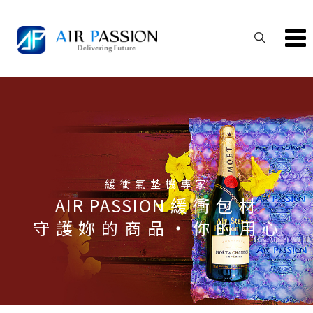
Skip
to
content
緩 衝 氣 墊 機 專 家
AIR PASSION 緩 衝 包 材
守 護 妳 的 商 品 ‧ 你 的 用 心