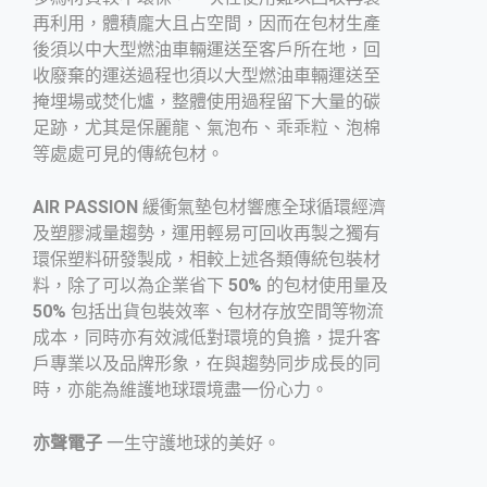
再利用，體積龐大且占空間，因而在包材生產
後須以中大型燃油車輛運送至客戶所在地，回
收廢棄的運送過程也須以大型燃油車輛運送至
掩埋場或焚化爐，整體使用過程留下大量的碳
足跡，尤其是保麗龍、氣泡布、乖乖粒、泡棉
等處處可見的傳統包材。
AIR PASSION
緩衝氣墊包材響應全球循環經濟
及塑膠減量趨勢，運用輕易可回收再製之獨有
環保塑料研發製成，相較上述各類傳統包裝材
料，除了可以為企業省下
50%
的包材使用量及
50%
包括出貨包裝效率、包材存放空間等物流
成本，同時亦有效減低對環境的負擔，提升客
戶專業以及品牌形象，在與趨勢同步成長的同
時，亦能為維護地球環境盡一份心力。
亦聲電子
一生守護地球的美好。