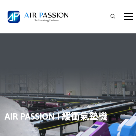
Skip
to
content
AIR PASSION I 緩衝氣墊機