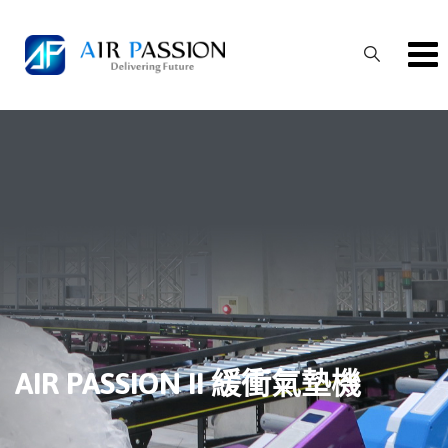
Skip
to
content
AIR PASSION II 緩衝氣墊機