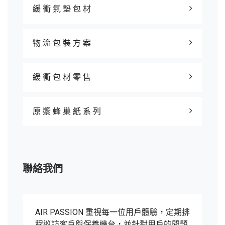
緩 衝 氣 墊 包 材
物 流 包 裝 方 案
緩 衝 包 材 零 售
原 漿 蜂 巢 紙 系 列
聯絡我們
AIR PASSION 重視每一位用戶體驗，定期排
程巡訪客戶與保養機台，並針對用戶的問題