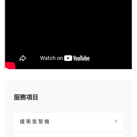
服務項目
緩 衝 氣 墊 機